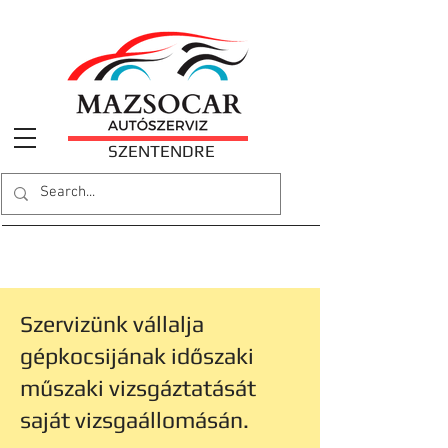
SZENTENDRE
Műszaki vizsga
Szervizünk vállalja
gépkocsijának időszaki
műszaki vizsgáztatását
saját vizsgaállomásán.