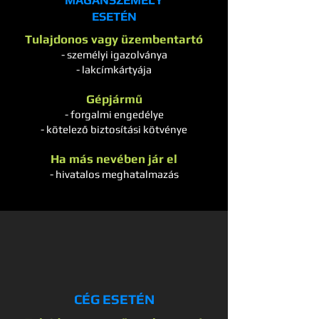
MAGÁNSZEMÉLY
ESETÉN
Tulajdonos vagy üzembentartó
- személyi igazolványa
- lakcímká
rtyája
Gépjármű
- forgalmi engedélye
- kötelező
biztosítási kötvénye
Ha más nevében jár el
- hivatalos meghatalmazás
CÉG ESETÉN