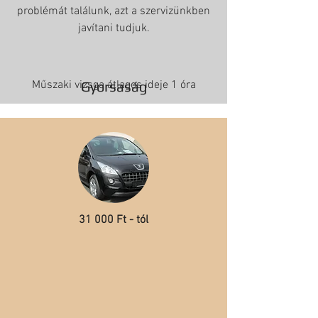
problémát találunk, azt a szervizünkben
javítani tudjuk.
Műszaki vizsga átlagos ideje 1 óra
Gyorsaság
31 000 Ft - tól