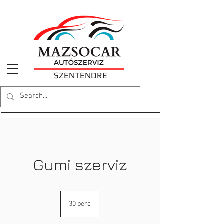
SZENTENDRE
Gumi szerviz
30 perc
3
0
p